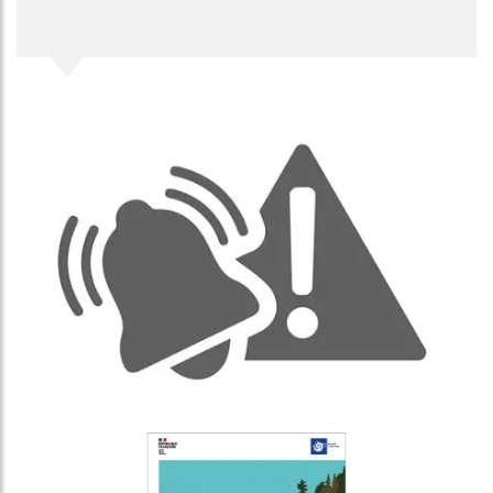
Image
Image