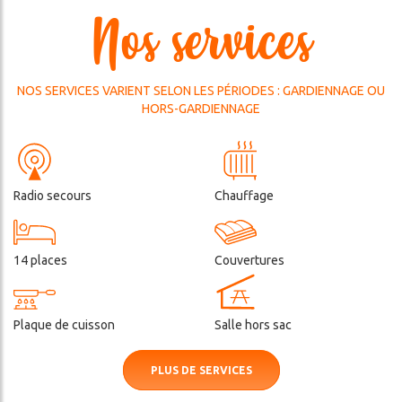
LA
Nos services
RESTAURATION
HORS
GARDIENNAGE
NOS SERVICES VARIENT SELON LES PÉRIODES : GARDIENNAGE OU
HORS-GARDIENNAGE
ercher
Radio secours
Chauffage
14 places
Couvertures
Plaque de cuisson
Salle hors sac
PLUS DE SERVICES